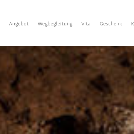
Angebot
Wegbegleitung
Vita
Geschenk
K